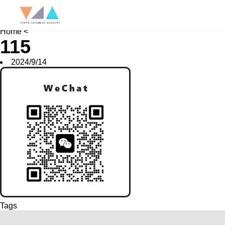
News
Job Hunting
School FAQ
Home
<
115
2024/9/14
Tags