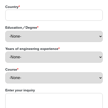
Country
*
Education／Degree
*
Years of engineering experience
*
Course
*
Enter your inquiry