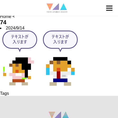
News
Job Hunting
School FAQ
Home
<
74
2024/9/14
Tags