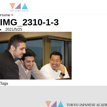
News
Job Hunting
School FAQ
Home
<
IMG_2310-1-3
2021/5/25
Tags
TOKYO JAPANESE ACAD