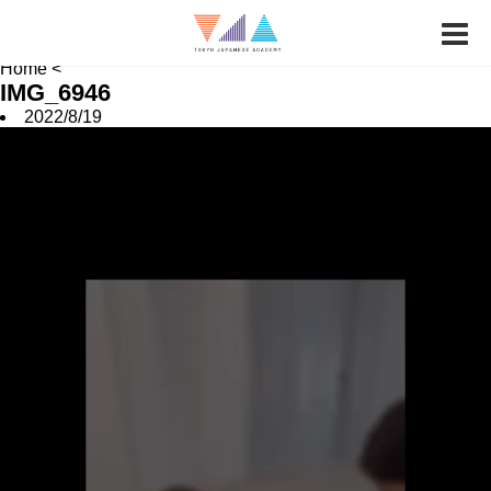
News
Job Hunting
School FAQ
Home
<
IMG_6946
2022/8/19
動
画
プ
レ
ー
ヤ
ー