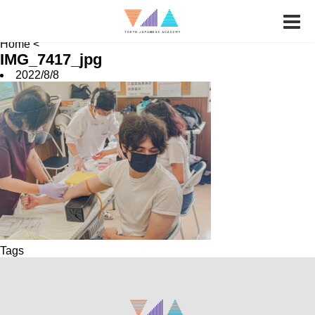
News
Job Hunting
School FAQ
Home
<
IMG_7417_jpg
2022/8/8
Tags