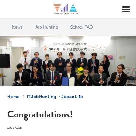
News
Job Hunting
School FAQ
<
•
Home
ITJobHunting
JapanLife
Congratulations!
2022/9/28