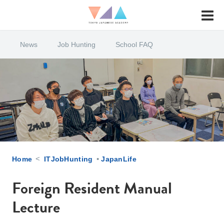
News
Job Hunting
School FAQ
<
•
Home
ITJobHunting
JapanLife
Foreign Resident Manual
Lecture