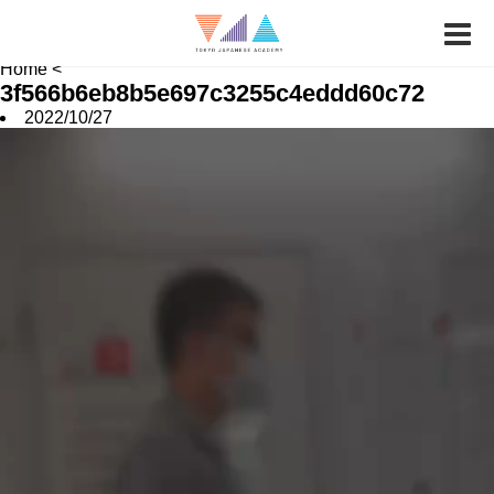
News
Job Hunting
School FAQ
Home
<
3f566b6eb8b5e697c3255c4eddd60c72
2022/10/27
動
画
プ
レ
ー
ヤ
ー