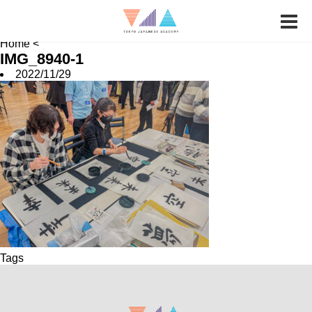
News
Job Hunting
School FAQ
Home
<
IMG_8940-1
2022/11/29
Tags