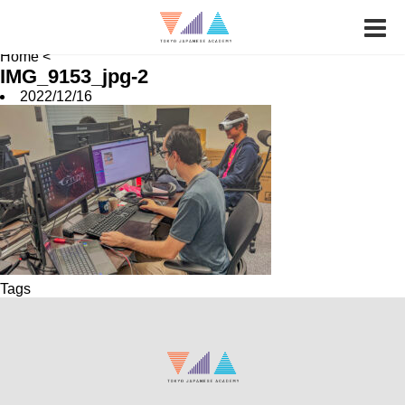
News
Job Hunting
School FAQ
Home
<
IMG_9153_jpg-2
2022/12/16
Tags