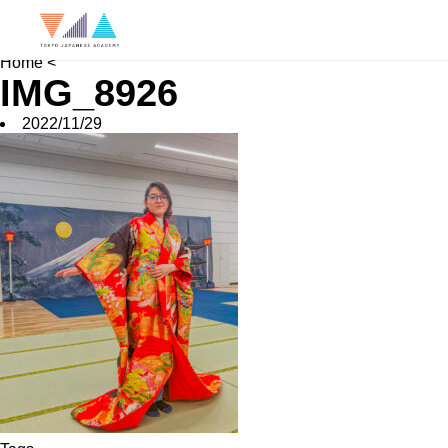
News
Job Hunting
School FAQ
Home
<
IMG_8926
2022/11/29