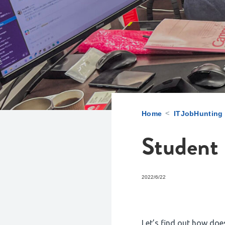
<
Home
ITJobHunting
Student 
2022/6/22
Let’s find out how does