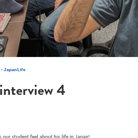
•
JapanLife
interview 4
 our student feel about his life in Japan!