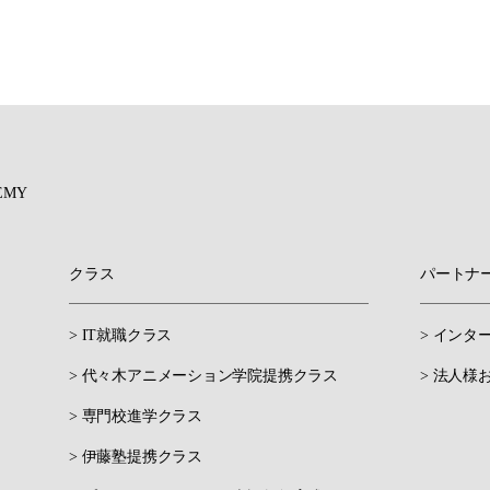
EMY
クラス
パートナ
> IT就職クラス
> インタ
> 代々木アニメーション学院提携クラス
> 法人様
> 専門校進学クラス
> 伊藤塾提携クラス